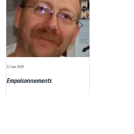
22 mai 2020
20 mai 2020
Empoisonnements
Questions de colo
mai)
Posts Récents