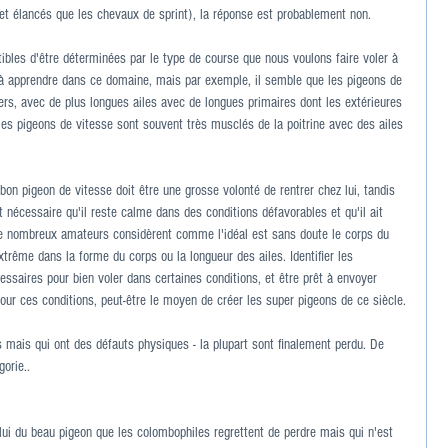
et élancés que les chevaux de sprint), la réponse est probablement non.
ibles d'être déterminées par le type de course que nous voulons faire voler à 
 apprendre dans ce domaine, mais par exemple, il semble que les pigeons de 
gers, avec de plus longues ailes avec de longues primaires dont les extérieures 
 les pigeons de vitesse sont souvent très musclés de la poitrine avec des ailes 
bon pigeon de vitesse doit être une grosse volonté de rentrer chez lui, tandis 
t nécessaire qu'il reste calme dans des conditions défavorables et qu'il ait 
de nombreux amateurs considèrent comme l'idéal est sans doute le corps du 
xtrême dans la forme du corps ou la longueur des ailes. Identifier les 
ssaires pour bien voler dans certaines conditions, et être prêt à envoyer 
pour ces conditions, peut-être le moyen de créer les super pigeons de ce siècle.
mais qui ont des défauts physiques - la plupart sont finalement perdu. De 
orie..
lui du beau pigeon que les colombophiles regrettent de perdre mais qui n'est 