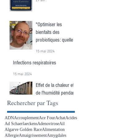
29 avr.
"Optimiser les
bienfaits des
probiotiques: quelle
est la fréquence
15 mai 2024
idéale?"
Infections respiratoires
15 mai 2024
Effet de la chaleur et
de l'humidité pendant
une course
Rechercher par Tags
15 mai 2024
ADN
Accouplement
Ace Four
Achat
Acides
Ad Schaerlaeckens
Adenovirose
Ail
Algarve Golden Race
Alimentation
Allergie
Amaigrissement
Amygdales