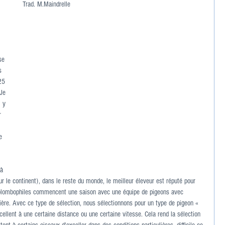
Trad. M.Maindrelle
se 
s 
25 
Je 
 y 
r 
e 
(à 
ur le continent), dans le reste du monde, le meilleur éleveur est réputé pour 
colombophiles commencent une saison avec une équipe de pigeons avec 
ntière. Avec ce type de sélection, nous sélectionnons pour un type de pigeon « 
xcellent à une certaine distance ou une certaine vitesse. Cela rend la sélection 