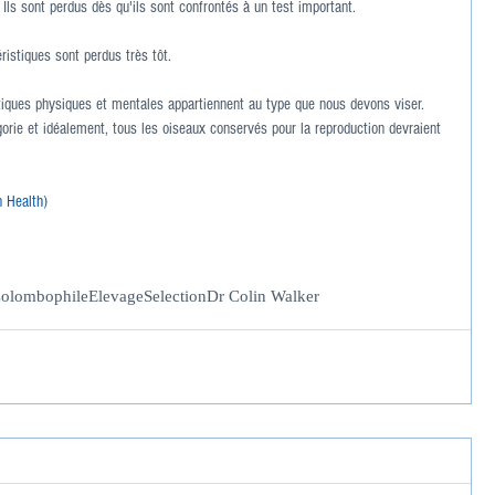
ls sont perdus dès qu'ils sont confrontés à un test important.
istiques sont perdus très tôt.
stiques physiques et mentales appartiennent au type que nous devons viser. 
orie et idéalement, tous les oiseaux conservés pour la reproduction devraient 
 Health)
olombophile
Elevage
Selection
Dr Colin Walker