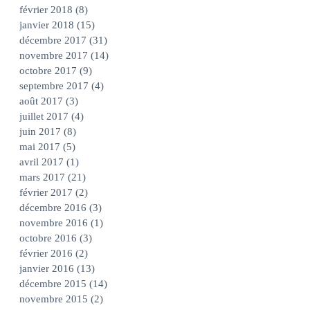
février 2018
(8)
8 posts
janvier 2018
(15)
15 posts
décembre 2017
(31)
31 posts
novembre 2017
(14)
14 posts
octobre 2017
(9)
9 posts
septembre 2017
(4)
4 posts
août 2017
(3)
3 posts
juillet 2017
(4)
4 posts
juin 2017
(8)
8 posts
mai 2017
(5)
5 posts
avril 2017
(1)
1 post
mars 2017
(21)
21 posts
février 2017
(2)
2 posts
décembre 2016
(3)
3 posts
novembre 2016
(1)
1 post
octobre 2016
(3)
3 posts
février 2016
(2)
2 posts
janvier 2016
(13)
13 posts
décembre 2015
(14)
14 posts
novembre 2015
(2)
2 posts