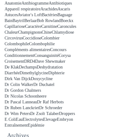
Anatomie
Antibiogramme
Antibiotiques
Appareil respiratoire
Arachides
Ascaris
Astuces
Aviator's Loft
Bactéries
Baguage
Bain
Baytril
Berlaar
Bob Rowland
Boeckx
Capillariose
Caractère
Carnitine
Caroncules
Chaleur
Champignons
Chine
Chlamydiose
Circovirus
Coccidiose
Colombier
Colombophile
Colombophilie
Compléments alimentaires
Concours
Conditionnement
Consanguinité
Corysa
Croisement
DRD4
Dave Shewmaker
De Klak
Dechamps
Deshydratation
Diarrhée
Dimethylglycine
Diphterie
Dirk Van Dijck
Doxycycline
Dr Colin Walker
Dr Duchatel
Dr Gordon Chalmers
Dr Nicolas Schoonheere
Dr Pascal Lanneau
Dr Raf Herbots
Dr Ruben Lanckriet
Dr Schroeder
Dr Wim Peters
Dr Zsolt Talaber
Droppers
E.Coli
Eau
Electrolytes
Elevage
Embryon
Entraînement
Epidémie
Archives