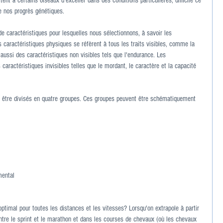
ent à certains oiseaux d'exceller dans des conditions particulières, difficile ce 
e nos progrès génétiques.
 caractéristiques pour lesquelles nous sélectionnons, à savoir les 
 caractéristiques physiques se réfèrent à tous les traits visibles, comme la 
 aussi des caractéristiques non visibles tels que l'endurance. Les 
caractéristiques invisibles telles que le mordant, le caractère et la capacité 
t être divisés en quatre groupes. Ces groupes peuvent être schématiquement 
mental
optimal pour toutes les distances et les vitesses? Lorsqu'on extrapole à partir 
tre le sprint et le marathon et dans les courses de chevaux (où les chevaux 