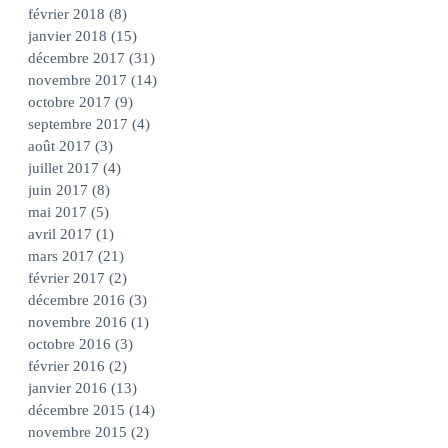
février 2018
(8)
8 posts
janvier 2018
(15)
15 posts
décembre 2017
(31)
31 posts
novembre 2017
(14)
14 posts
octobre 2017
(9)
9 posts
septembre 2017
(4)
4 posts
août 2017
(3)
3 posts
juillet 2017
(4)
4 posts
juin 2017
(8)
8 posts
mai 2017
(5)
5 posts
avril 2017
(1)
1 post
mars 2017
(21)
21 posts
février 2017
(2)
2 posts
décembre 2016
(3)
3 posts
novembre 2016
(1)
1 post
octobre 2016
(3)
3 posts
février 2016
(2)
2 posts
janvier 2016
(13)
13 posts
décembre 2015
(14)
14 posts
novembre 2015
(2)
2 posts