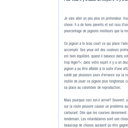
Je vais aller un peu plus en profondeur. V
chose. Il a de bons parents et est issu d'u
pourcentage de pigeons meilleurs que la m
Ce pigeon a le bras court ce qui place l'aile
accomplir. Ses yeux ont des couleurs profon
est bien équilibré, quand il balance dans vo
trop léger?»; dans votre esprit il y a un d
pigeon a pu être affaibli à la suite d'une at
soldé par plusieurs jours d'errance sur la 
inutile de jouer ce pigeon plus longtemps ca
sa place au colombier de reproduction.
Mais pourquoi ceci est-il arrivé? Souvent,
sur la route peuvent causer un problème au
carburant. Dès que les courses deviennent p
lendemain. Les retardataires sont une chose
beaucoup de choses auraient pu être gagnée