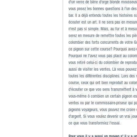
d'un verre de bière d'orge blonde mousseus
vous posez les bonnes questions à l'un des 
bar. Il a déjà entendu toutes les histoires s
écouter est un art. Il ne sera pas en mes
n'est pas si simple. Mais, au fur et à mes
serez en mesure de remettre toutes les pièc
colombier des forts concurrents de votre G
ce pigeon sur cette course? Pourquoi avez-v
Pourquoi ne l'avez vous pas placé au colom
vous retiré celui-ci du colombier de repro
aussi de visiter les ventes. Là vous pouvez
toutes les différentes disciplines. Lors de
course, ceux qui ont bien reproduit au col
d'écouter ce que vos sens transmettent à vo
vous-même ô combien un certain pigeon est 
ventes ou par le commissaire-priseur qui pa
pigeons voyageurs, vous pouvez me croire 
d'argent. Si vous voulez devenir un vrai jou
ce que vous transformiez l'essai.
Pour vous il y a aussi un moyen s' il y a u