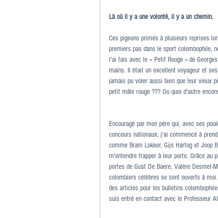
Là où il y a une volonté, il y a un chemin.
Ces pigeons primés à plusieurs reprises lo
premiers pas dans le sport colombophile, ne
l'ai fais avec le « Petit Rouge » de Georges
mains. Il était un excellent voyageur et s
jamais pu voler aussi bien que leur vieux p
petit mâle rouge ??? Ou quoi d'autre encore
Encouragé par mon père qui, avec ses poule
concours nationaux, j'ai commencé à prendr
comme Bram Lokker, Gijs Hartog et Joop Bol
m'entendre frapper à leur porte. Grâce au 
portes de Gust De Baere, Valère Desmet-Mat
colombiers célèbres se sont ouverts à moi.
des articles pour les bulletins colombophi
suis entré en contact avec le Professeur A