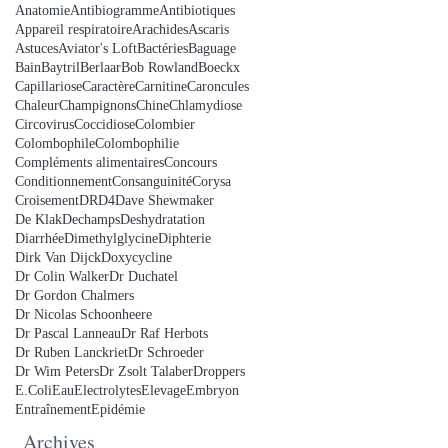
Anatomie
Antibiogramme
Antibiotiques
Appareil respiratoire
Arachides
Ascaris
Astuces
Aviator's Loft
Bactéries
Baguage
Bain
Baytril
Berlaar
Bob Rowland
Boeckx
Capillariose
Caractère
Carnitine
Caroncules
Chaleur
Champignons
Chine
Chlamydiose
Circovirus
Coccidiose
Colombier
Colombophile
Colombophilie
Compléments alimentaires
Concours
Conditionnement
Consanguinité
Corysa
Croisement
DRD4
Dave Shewmaker
De Klak
Dechamps
Deshydratation
Diarrhée
Dimethylglycine
Diphterie
Dirk Van Dijck
Doxycycline
Dr Colin Walker
Dr Duchatel
Dr Gordon Chalmers
Dr Nicolas Schoonheere
Dr Pascal Lanneau
Dr Raf Herbots
Dr Ruben Lanckriet
Dr Schroeder
Dr Wim Peters
Dr Zsolt Talaber
Droppers
E.Coli
Eau
Electrolytes
Elevage
Embryon
Entraînement
Epidémie
Archives