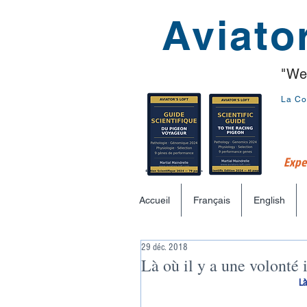
Aviator
"We
La Co
Exper
Accueil
Français
English
29 déc. 2018
Là où il y a une volonté 
Là