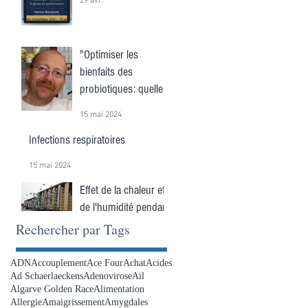
29 avr.
"Optimiser les
bienfaits des
probiotiques: quelle
est la fréquence
15 mai 2024
idéale?"
Infections respiratoires
15 mai 2024
Effet de la chaleur et
de l'humidité pendant
une course
Rechercher par Tags
15 mai 2024
ADN
Accouplement
Ace Four
Achat
Acides
Ad Schaerlaeckens
Adenovirose
Ail
Algarve Golden Race
Alimentation
Allergie
Amaigrissement
Amygdales