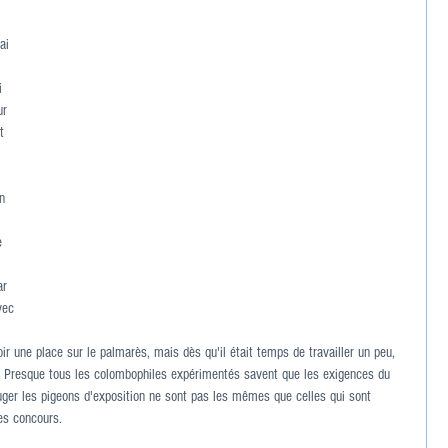
ai 
i 
ur 
t 
n 
e 
 
ar 
vec 
ir une place sur le palmarès, mais dès qu'il était temps de travailler un peu, 
. Presque tous les colombophiles expérimentés savent que les exigences du 
uger les pigeons d'exposition ne sont pas les mêmes que celles qui sont 
les concours.