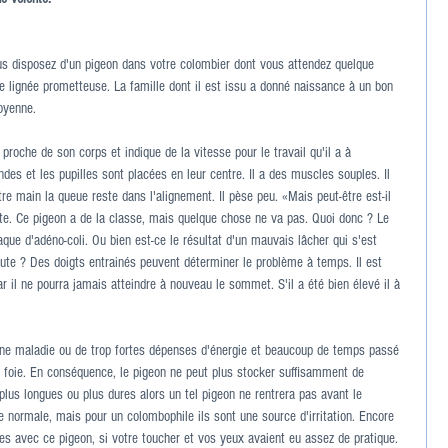
ous disposez d'un pigeon dans votre colombier dont vous attendez quelque 
ne lignée prometteuse. La famille dont il est issu a donné naissance à un bon 
oyenne.
 proche de son corps et indique de la vitesse pour le travail qu'il a à 
des et les pupilles sont placées en leur centre. Il a des muscles souples. Il 
tre main la queue reste dans l'alignement. Il pèse peu. «Mais peut-être est-il 
oute. Ce pigeon a de la classe, mais quelque chose ne va pas. Quoi donc ? Le 
taque d'adéno-coli. Ou bien est-ce le résultat d'un mauvais lâcher qui s'est 
route ? Des doigts entrainés peuvent déterminer le problème à temps. Il est 
r il ne pourra jamais atteindre à nouveau le sommet. S'il a été bien élevé il à 
 une maladie ou de trop fortes dépenses d'énergie et beaucoup de temps passé 
 foie. En conséquence, le pigeon ne peut plus stocker suffisamment de 
lus longues ou plus dures alors un tel pigeon ne rentrera pas avant le 
 normale, mais pour un colombophile ils sont une source d'irritation. Encore 
s avec ce pigeon, si votre toucher et vos yeux avaient eu assez de pratique.