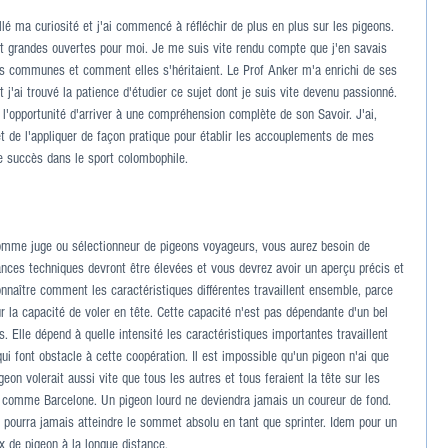
lé ma curiosité et j'ai commencé à réfléchir de plus en plus sur les pigeons. 
nt grandes ouvertes pour moi. Je me suis vite rendu compte que j'en savais 
es communes et comment elles s'héritaient. Le Prof Anker m'a enrichi de ses 
j'ai trouvé la patience d'étudier ce sujet dont je suis vite devenu passionné. 
rt l'opportunité d'arriver à une compréhension complète de son Savoir. J'ai, 
et de l'appliquer de façon pratique pour établir les accouplements de mes 
le succès dans le sport colombophile.
mme juge ou sélectionneur de pigeons voyageurs, vous aurez besoin de 
ces techniques devront être élevées et vous devrez avoir un aperçu précis et 
nnaître comment les caractéristiques différentes travaillent ensemble, parce 
 la capacité de voler en tête. Cette capacité n'est pas dépendante d'un bel 
. Elle dépend à quelle intensité les caractéristiques importantes travaillent 
ui font obstacle à cette coopération. Il est impossible qu'un pigeon n'ai que 
on volerait aussi vite que tous les autres et tous feraient la tête sur les 
s comme Barcelone. Un pigeon lourd ne deviendra jamais un coureur de fond. 
 pourra jamais atteindre le sommet absolu en tant que sprinter. Idem pour un 
x de pigeon à la longue distance.