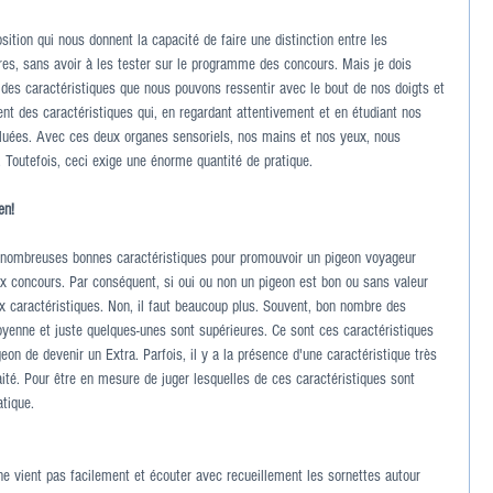
osition qui nous donnent la capacité de faire une distinction entre les 
res, sans avoir à les tester sur le programme des concours. Mais je dois 
 a des caractéristiques que nous pouvons ressentir avec le bout de nos doigts et 
nt des caractéristiques qui, en regardant attentivement et en étudiant nos 
luées. Avec ces deux organes sensoriels, nos mains et nos yeux, nous 
. Toutefois, ceci exige une énorme quantité de pratique.
en!
e nombreuses bonnes caractéristiques pour promouvoir un pigeon voyageur 
 concours. Par conséquent, si oui ou non un pigeon est bon ou sans valeur 
x caractéristiques. Non, il faut beaucoup plus. Souvent, bon nombre des 
oyenne et juste quelques-unes sont supérieures. Ce sont ces caractéristiques 
on de devenir un Extra. Parfois, il y a la présence d'une caractéristique très 
té. Pour être en mesure de juger lesquelles de ces caractéristiques sont 
tique.
ne vient pas facilement et écouter avec recueillement les sornettes autour 