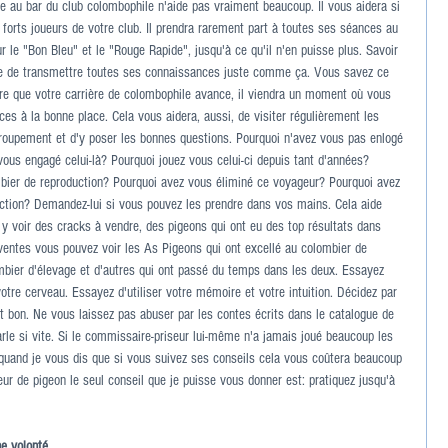
e au bar du club colombophile n'aide pas vraiment beaucoup. Il vous aidera si 
forts joueurs de votre club. Il prendra rarement part à toutes ses séances au 
ur le "Bon Bleu" et le "Rouge Rapide", jusqu'à ce qu'il n'en puisse plus. Savoir 
ure de transmettre toutes ses connaissances juste comme ça. Vous savez ce 
ure que votre carrière de colombophile avance, il viendra un moment où vous 
es à la bonne place. Cela vous aidera, aussi, de visiter régulièrement les 
roupement et d'y poser les bonnes questions. Pourquoi n'avez vous pas enlogé 
ous engagé celui-là? Pourquoi jouez vous celui-ci depuis tant d'années? 
bier de reproduction? Pourquoi avez vous éliminé ce voyageur? Pourquoi avez 
duction? Demandez-lui si vous pouvez les prendre dans vos mains. Cela aide 
 y voir des cracks à vendre, des pigeons qui ont eu des top résultats dans 
s ventes vous pouvez voir les As Pigeons qui ont excellé au colombier de 
ombier d'élevage et d'autres qui ont passé du temps dans les deux. Essayez 
tre cerveau. Essayez d'utiliser votre mémoire et votre intuition. Décidez par 
bon. Ne vous laissez pas abuser par les contes écrits dans le catalogue de 
rle si vite. Si le commissaire-priseur lui-même n'a jamais joué beaucoup les 
quand je vous dis que si vous suivez ses conseils cela vous coûtera beaucoup 
eur de pigeon le seul conseil que je puisse vous donner est: pratiquez jusqu'à 
ne volonté.