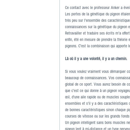
Ce contact avec le professeur Anker a éveil
Les portes de la génétique du pigeon étaie
très peu sur l'ensemble des caractéristiqu
connaissances sur la génétique du pigeon et 
Retravailler et traduire ses écrits m'a offe
enfin, été en mesure de prendre la théorie 
pigeons. C'est la combinaison qui apporte 
Là où il y a une volonté, il y a un chemin.
Si vous voulez vraiment vous démarquer co
beaucoup de connaissances. Vos connaissan
global de ce sport. Vous aurez besoin de co
que c'est ce qui donne à un pigeon voyageur
œil, d'une aile rapide ou de muscles souples
ensembles et s'il y a des caractéristiques q
de bonnes caractéristiques sinon chaque pige
courses de vitesse ou sur les grands fond
Un pigeon intelligent sans bons muscles ne
pigeon lent à mi-distance et un type nerveu