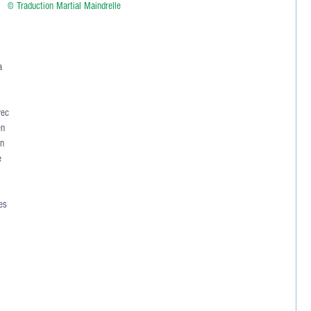
© Traduction Martial Maindrelle
a 
 
vec 
en 
un 
e 
es 