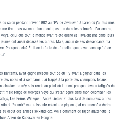
rs du salon pendant l'hiver 1962 au "PV de Zwaluw " à Laren où j'ai fais mes 
 me firent pas avancer d'une seule position dans les palmarès. Par contre je 
 Veys, celui que tout le monde avait rejeté quand ils l'avaient pris dans leurs 
es jeunes ont aussi dépassé les autres. Mais, aucun de ses descendants n'a 
ère. Pourquoi cela? Était-ce la faute des femelles que j'avais accouplé à ce 
...?
s Bantams, avait gagné presque tout ce qu'il y avait à gagner dans les 
e des notes et à comparer. J'ai frappé à la porte des champions locaux 
lebakker. Je m'y suis rendu au point où ils sont presque devenu fatigués de 
petit mâle rouge de Georges Veys qui s'était égaré dans mon colombier, les 
hijs, Les Frères Willequet, André Lietaer et plus tard de nombreux autres 
 Afin de "nourrir" ma croissante colonie de pigeons j'ai commencé à écrire 
les au début des années soixante-dix. Voilà comment de façon inattendue je 
lfons Anker de Kaposvar en Hongrie.