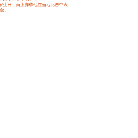
50岁生日，而上赛季他在当地比赛中表
象。
relle）
异，与前几年的成绩不相上下。年初他
马歇尔来说，他带着自己赛鸽代表法
会。很多年来，他都被认为是法国同
取得了众多佳绩，帮助法国赛鸽收获
（例如奥林匹克、欧洲杯），他也在
是欧洲最具威望的公棚赛事，他曾获
赛鸽上笼参加国际赛，因为这些比赛在
地理位置让他无法参加全部比赛。因
（Caen），只能够参加拿邦和波品
，最近他做出了很多投资来进一步改
些新杂交后代能否在他的战队脱颖而
，他一直关注自己所在的法国第3区
一场比赛直到最后一场，他都凭借众
而杰出赛鸽“奥林匹克尼
的佼佼者。2017年1月，这羽超级赛鸽参加
冠军参加了布鲁塞尔奥林匹克大会。