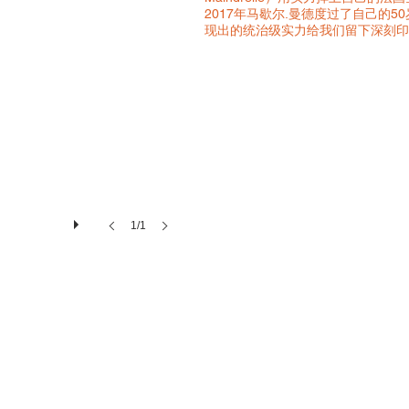
2017年马歇尔.曼德度过了自己的
现出的统治级实力给我们留下深刻印
薇洛妮克和马歇尔.曼德 Martial Maind
惊艳开局
2017赛季，马歇尔的赛鸽表现优
们参加了布鲁塞尔奥林匹克赛，对于
国来到赛鸽运动的摇篮比利时参加盛
世代最具开创性的鸽友，他在国际赛
声誉。他还入围了很多重要欧洲评选
阿尔加维黄金大赛取得优异表现，这
得2016年决赛亚军。马歇尔也将
过去几年的法国很受关注，而鸽舍的
1/1
为他居住在著名的诺曼底大区的卡昂
那赛。这2场比赛实际上是他的目标
善自己的成绩。未来将会告诉我们这
 FR12-105008）
出，斩获佳绩。
然而马歇尔在助手薇洛妮克的帮助下
卡尔瓦多斯（Calvados）的比赛。
他是一位很难战胜的对手，从赛季第
多明星鸽组成的比赛战队发挥出色，
克”（Olympic Nico）则是其中
了第3项评选赛事，他作为法国D类
这让他再次成为关注的焦点：