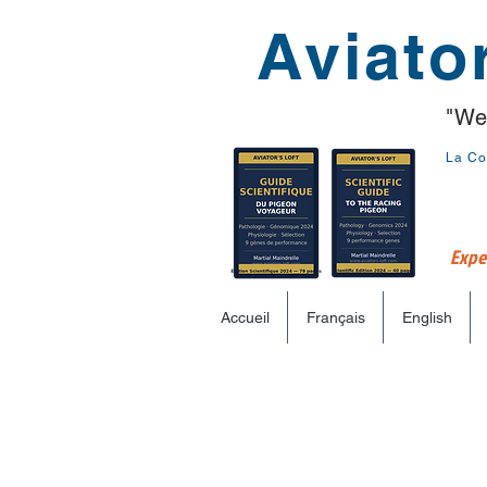
Aviator
"We
La Co
Exper
Accueil
Français
English
Martial_Maindrelle_CHN