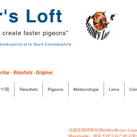
's Loft
 create faster pigeons"
lombophilie et le Sport Colombophile
tise - Résultats - Origines
中國
Résultats
Pigeons
Meteorologie
Liens
Con
法国布雷特维尔(Bretteville-sur-La
Maindrelle）用实力捍卫自己的