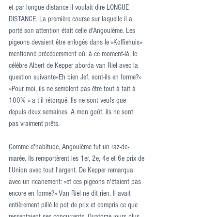
et par longue distance il voulait dire LONGUE 
DISTANCE. La première course sur laquelle il a 
porté son attention était celle d'Angoulême. Les 
pigeons devaient être enlogés dans le «Koffiehuis» 
mentionné précédemment où, à ce moment-là, le 
célèbre Albert de Kepper aborda van Riel avec la 
question suivante«Eh bien Jef, sont-ils en forme?» 
«Pour moi, ils ne semblent pas être tout à fait à 
100% » a t'il rétorqué. Ils ne sont veufs que 
depuis deux semaines. A mon goût, ils ne sont 
pas vraiment prêts.
Comme d'habitude, Angoulême fut un raz-de-
marée. Ils remportèrent les 1er, 2e, 4e et 6e prix de 
l'Union avec tout l'argent. De Kepper remarqua 
avec un ricanement: «et ces pigeons n'étaient pas 
encore en forme?» Van Riel ne dit rien. Il avait 
entièrement pillé le pot de prix et compris ce que 
ressentaient ses concurrents. Quatorze jours plus 