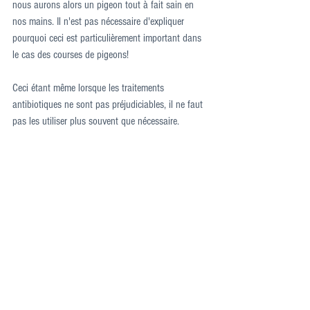
nous aurons alors un pigeon tout à fait sain en 
nos mains. Il n'est pas nécessaire d'expliquer 
pourquoi ceci est particulièrement important dans 
le cas des courses de pigeons!
Ceci étant même lorsque les traitements 
antibiotiques ne sont pas préjudiciables, il ne faut 
pas les utiliser plus souvent que nécessaire.
Mots-clés :
Sport Colombophile
Pigeon Voyageur
Colombophile
Santé
Medicament
Dr Zsolt Talaber
Antibiotiques
E.Coli
Probiotique
Salmonellose
Dr Zolt Talaber