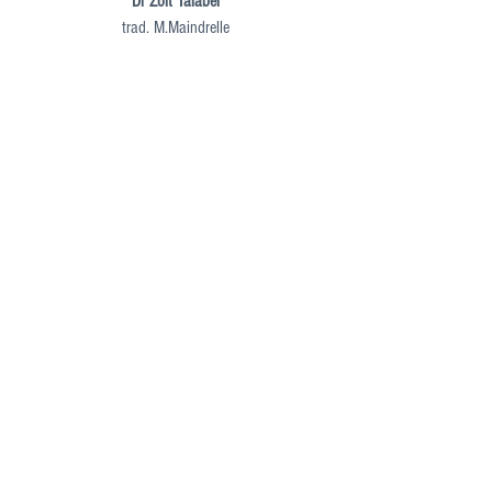
Dr Zolt Talaber
trad. M.Maindrelle