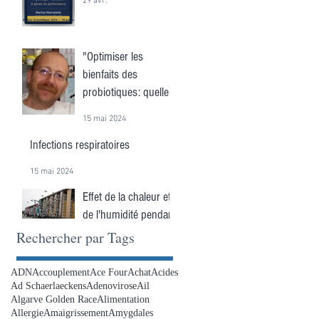
29 avr.
"Optimiser les
bienfaits des
probiotiques: quelle
est la fréquence
15 mai 2024
idéale?"
Infections respiratoires
15 mai 2024
Effet de la chaleur et
de l'humidité pendant
une course
Rechercher par Tags
15 mai 2024
ADN
Accouplement
Ace Four
Achat
Acides
Ad Schaerlaeckens
Adenovirose
Ail
Algarve Golden Race
Alimentation
Allergie
Amaigrissement
Amygdales