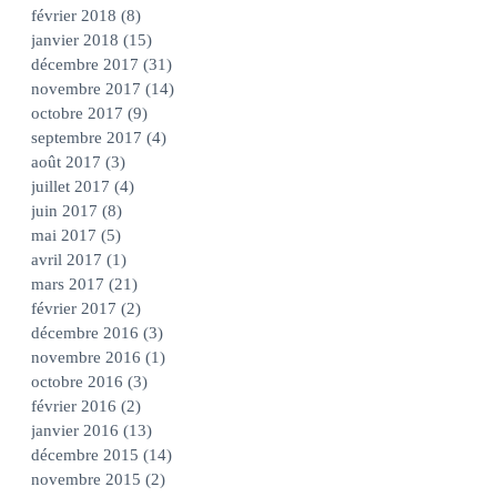
février 2018
(8)
8 posts
janvier 2018
(15)
15 posts
décembre 2017
(31)
31 posts
novembre 2017
(14)
14 posts
octobre 2017
(9)
9 posts
septembre 2017
(4)
4 posts
août 2017
(3)
3 posts
juillet 2017
(4)
4 posts
juin 2017
(8)
8 posts
mai 2017
(5)
5 posts
avril 2017
(1)
1 post
mars 2017
(21)
21 posts
février 2017
(2)
2 posts
décembre 2016
(3)
3 posts
novembre 2016
(1)
1 post
octobre 2016
(3)
3 posts
février 2016
(2)
2 posts
janvier 2016
(13)
13 posts
décembre 2015
(14)
14 posts
novembre 2015
(2)
2 posts