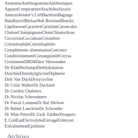
Anatomie
Antibiogramme
Antibiotiques
Appareil respiratoire
Arachides
Ascaris
Astuces
Aviator's Loft
Bactéries
Baguage
Bain
Baytril
Berlaar
Bob Rowland
Boeckx
Capillariose
Caractère
Carnitine
Caroncules
Chaleur
Champignons
Chine
Chlamydiose
Circovirus
Coccidiose
Colombier
Colombophile
Colombophilie
Compléments alimentaires
Concours
Conditionnement
Consanguinité
Corysa
Croisement
DRD4
Dave Shewmaker
De Klak
Dechamps
Deshydratation
Diarrhée
Dimethylglycine
Diphterie
Dirk Van Dijck
Doxycycline
Dr Colin Walker
Dr Duchatel
Dr Gordon Chalmers
Dr Nicolas Schoonheere
Dr Pascal Lanneau
Dr Raf Herbots
Dr Ruben Lanckriet
Dr Schroeder
Dr Wim Peters
Dr Zsolt Talaber
Droppers
E.Coli
Eau
Electrolytes
Elevage
Embryon
Entraînement
Epidémie
Archives