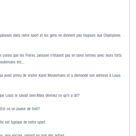
jalousie dans notre sport et les gens ne donnent pas toujours aux Champions 
ien connu que les Frères Janssen n'étaient pas en bons termes avec leurs forts 
eulemans etc...
 qui avait prévu de visiter Karel Meulemans et a demandé son adresse à Louis 
e Louis le savait bien.Mais devinez ce qu'il a dit?
Est ce un joueur de foot?
le est typique de notre sport.
u, pire encore, parlent en mal des autres.