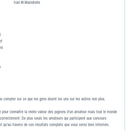
trad M.Maindrelle
é 
et 
es 
u 
 
s compter sur ce que les gens disent les uns sur les autres non plus.
ité pour connaître la réelle valeur des pigeons d'un amateur mais tout le monde 
s correctement. De plus seuls les amateurs qui participent aux concours 
st qu'au travers de ces résultats complets que vous serez bien informés.