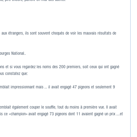
 aux étrangers, ils sont souvent choqués de voir les mauvais résultats de 
urges National..
ons et si vous regardez les noms des 200 premiers, soit ceux qui ont gagné 
ous constatez que:
mblait impressionnant mais ... il avait engagé 47 pigeons et seulement 9 
emblait également couper le souffle, tout du moins à première vue. Il avait 
s ce «champion» avait engagé 73 pigeons dont 11 avaient gagné un prix ....et 