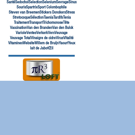
Santé
Sedochol
Selection
Selenium
Sevrage
Sinus
Souris
Spartrix
Sport Colombophile
Steven van Breemen
Stickers Donckers
Stress
Stretocoque
Sélection
Taenia
Tardifs
Tenia
Traitement
Transport
Trichomonose
Tête
Vaccination
Van den Branden
Van den Bulck
Variole
Ventes
Verkerk
Vers
Veuvage
Veuvage Total
Vinaigre de cidre
Virus
Vitalité
Vitamines
Website
Willem de Bruijn
Yaourt
Yeux
lait de Jabot
Œil