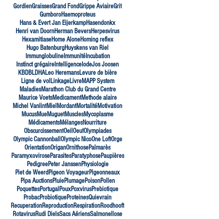
Gordien
Graisses
Grand Fond
Grippe Aviaire
Grit
Gumboro
Haemoproteus
Hans & Evert Jan Eijerkamp
Hasendonkx
Henri van Doorn
Herman Bevers
Herpesvirus
Hexamitiase
Home Alone
Homing reflex
Hugo Batenburg
Huyskens van Riel
Immunglobuline
Immunité
Incubation
Instinct grégaire
Intelligence
Iode
Jos Joosen
KBDB
LDHA
Leo Heremans
Levure de bière
Ligne de vol
Linkage
Livre
MAPP System
Maladies
Marathon Club du Grand Centre
Maurice Voets
Medicament
Methode alaire
Michel Vanlint
Miel
Mordant
Mortalité
Motivation
Mucus
Mue
Muguet
Muscles
Mycoplasme
Médicaments
Mélanges
Nourriture
Obscurcissement
Oeil
Oeuf
Olympiades
Olympic Cannonball
Olympic Nico
One Loft
Orge
Orientation
Origan
Ornithose
Palmarès
Paramyxovirose
Parasites
Paratyphose
Paupières
Pedigree
Peter Janssen
Physiologie
Piet de Weerd
Pigeon Voyageur
Pigeonneaux
Pipa Auctions
Pluie
Plumage
Poison
Pollen
Poquettes
Portugal
Poux
Poxvirus
Prebiotique
Probac
Probiotique
Proteines
Quievrain
Recuperation
Reproduction
Respiration
Roodhooft
Rotavirus
Rudi Diels
Sacs Aériens
Salmonellose