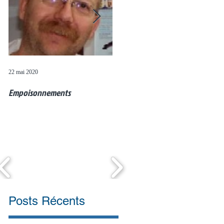
22 mai 2020
20 mai 2020
4 
Empoisonnements
Questions de colombophiles (11
M
mai)
Posts Récents