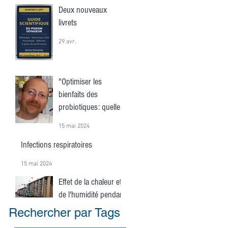
Deux nouveaux
livrets
29 avr.
"Optimiser les
bienfaits des
probiotiques: quelle
est la fréquence
15 mai 2024
idéale?"
Infections respiratoires
15 mai 2024
Effet de la chaleur et
de l'humidité pendant
une course
Rechercher par Tags
15 mai 2024