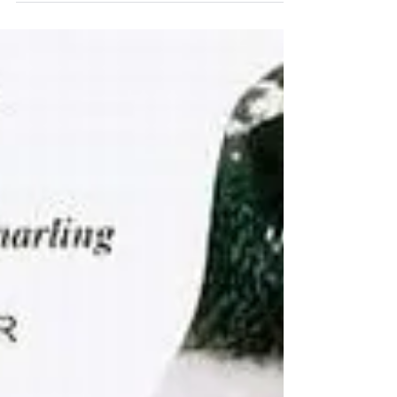
M.Maindrelle Jaak Nouwen a 80 ans mais il est
toujours un écrivain populaire. Ce joueur de
longue...