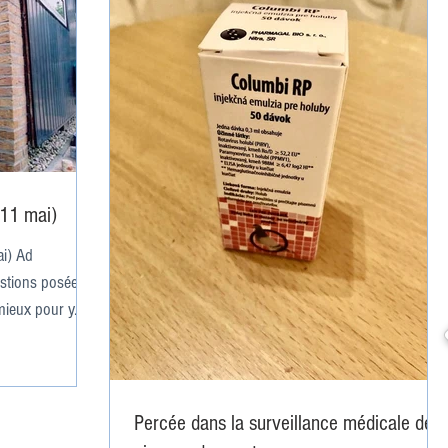
(11 mai)
ai) Ad
stions posées
ieux pour y...
Percée dans la surveillance médicale des