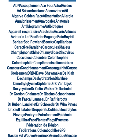
ADN
Accouplement
Ace Four
Achat
Acides
Ad Schaerlaeckens
Adenovirose
Ail
Algarve Golden Race
Alimentation
Allergie
Amaigrissement
Amygdales
Anatomie
Antibiogramme
Antibiotiques
Appareil respiratoire
Arachides
Ascaris
Astuces
Aviator's Loft
Bactéries
Baguage
Bain
Baytril
Berlaar
Bob Rowland
Boeckx
Capillariose
Caractère
Carnitine
Caroncules
Chaleur
Champignons
Chine
Chlamydiose
Circovirus
Coccidiose
Colombier
Colombophile
Colombophilie
Compléments alimentaires
Concours
Conditionnement
Consanguinité
Corysa
Croisement
DRD4
Dave Shewmaker
De Klak
Dechamps
Deshydratation
Diarrhée
Dimethylglycine
Diphterie
Dirk Van Dijck
Doxycycline
Dr Colin Walker
Dr Duchatel
Dr Gordon Chalmers
Dr Nicolas Schoonheere
Dr Pascal Lanneau
Dr Raf Herbots
Dr Ruben Lanckriet
Dr Schroeder
Dr Wim Peters
Dr Zsolt Talaber
Droppers
E.Coli
Eau
Electrolytes
Elevage
Embryon
Entraînement
Epidémie
Equilibre
Face
Fientes
Flagyl
Fructose
Fédération 3e Région
Fédérations Colombophiles
GPS
Gaston vd Wouver
Geerinckx
Genetique
Glucose