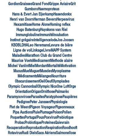
Gordien
Graisses
Grand Fond
Grippe Aviaire
Grit
Gumboro
Haemoproteus
Hans & Evert Jan Eijerkamp
Hasendonkx
Henri van Doorn
Herman Bevers
Herpesvirus
Hexamitiase
Home Alone
Homing reflex
Hugo Batenburg
Huyskens van Riel
Immunglobuline
Immunité
Incubation
Instinct grégaire
Intelligence
Iode
Jos Joosen
KBDB
LDHA
Leo Heremans
Levure de bière
Ligne de vol
Linkage
Livre
MAPP System
Maladies
Marathon Club du Grand Centre
Maurice Voets
Medicament
Methode alaire
Michel Vanlint
Miel
Mordant
Mortalité
Motivation
Mucus
Mue
Muguet
Muscles
Mycoplasme
Médicaments
Mélanges
Nourriture
Obscurcissement
Oeil
Oeuf
Olympiades
Olympic Cannonball
Olympic Nico
One Loft
Orge
Orientation
Origan
Ornithose
Palmarès
Paramyxovirose
Parasites
Paratyphose
Paupières
Pedigree
Peter Janssen
Physiologie
Piet de Weerd
Pigeon Voyageur
Pigeonneaux
Pipa Auctions
Pluie
Plumage
Poison
Pollen
Poquettes
Portugal
Poux
Poxvirus
Prebiotique
Probac
Probiotique
Proteines
Quievrain
Recuperation
Reproduction
Respiration
Roodhooft
Rotavirus
Rudi Diels
Sacs Aériens
Salmonellose