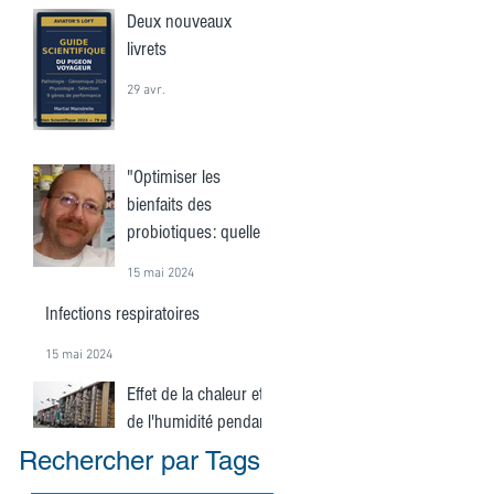
Deux nouveaux
livrets
29 avr.
"Optimiser les
bienfaits des
probiotiques: quelle
est la fréquence
15 mai 2024
idéale?"
Infections respiratoires
15 mai 2024
Effet de la chaleur et
de l'humidité pendant
une course
Rechercher par Tags
15 mai 2024