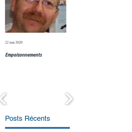
22 mai 2020
20 mai 2020
4 
Empoisonnements
Questions de colombophiles (11
M
mai)
Posts Récents