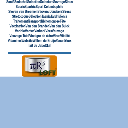
Santé
Sedochol
Selection
Selenium
Sevrage
Sinus
Souris
Spartrix
Sport Colombophile
Steven van Breemen
Stickers Donckers
Stress
Stretocoque
Sélection
Taenia
Tardifs
Tenia
Traitement
Transport
Trichomonose
Tête
Vaccination
Van den Branden
Van den Bulck
Variole
Ventes
Verkerk
Vers
Veuvage
Veuvage Total
Vinaigre de cidre
Virus
Vitalité
Vitamines
Website
Willem de Bruijn
Yaourt
Yeux
lait de Jabot
Œil