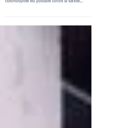
Des choses bonnes à savoir Ad Schaerlaeckens
trad. M.Maindrelle La vaccination dans le sport
colombophile est possible contre la variole,...